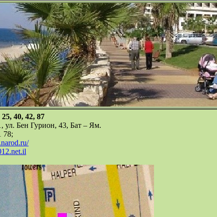
25, 40, 42, 87
ул. Бен Гурион, 43, Бат – Ям.
 78;
.narod.ru/
2.net.il