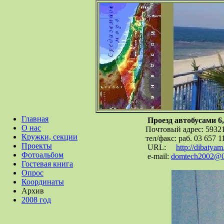
Главная
Проезд автобусами 6, 
О нас
Почтовый адрес: 59321, 
Кружки, секции
тел/факс: раб. 03 657 11
Проекты
URL:
http://dibatyam
Фотоальбом
e-mail:
domtech2002@01
Гостевая книга
Опрос
Координаты
Архив
2008 год